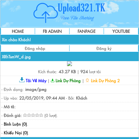
HOME
FB ADMIN
FANPAGE
YOUTUBE
Xin chào Khách!
Đăng nhập
Đăng ký
XRhTsmW_d.jpg
Kích thước:
43.27 KB
|
924
lượt tải
Tải Về Máy
|
Link Dự Phòng
|
Link Dự Phòng 2
- Định dạng:
image/jpeg
- Up vào:
22/05/2019, 09:44 AM
- Bởi:
Khách
-
Mô tả:
-
Đánh giá:
(0 lượt).
-
Bình Luận (0)
.
-
Khiếu Nại (0)
.