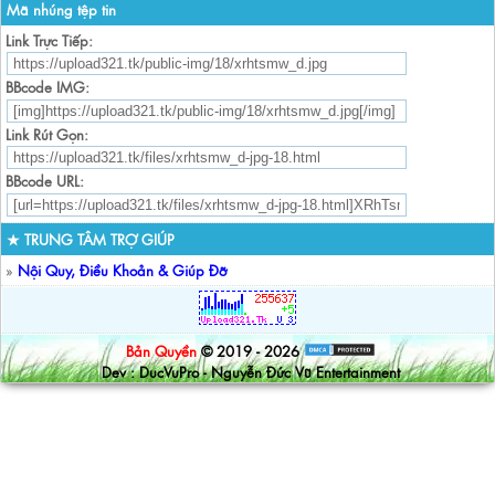
Mã nhúng tệp tin
Link Trực Tiếp:
BBcode IMG:
Link Rút Gọn:
BBcode URL:
★ TRUNG TÂM TRỢ GIÚP
»
Nội Quy, Điều Khoản & Giúp Đỡ
Bản Quyền
© 2019 - 2026
Dev : DucVuPro - Nguyễn Đức Vũ Entertainment