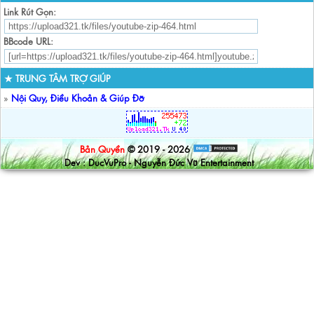
Link Rút Gọn:
BBcode URL:
★ TRUNG TÂM TRỢ GIÚP
»
Nội Quy, Điều Khoản & Giúp Đỡ
Bản Quyền
© 2019 - 2026
Dev : DucVuPro - Nguyễn Đức Vũ Entertainment