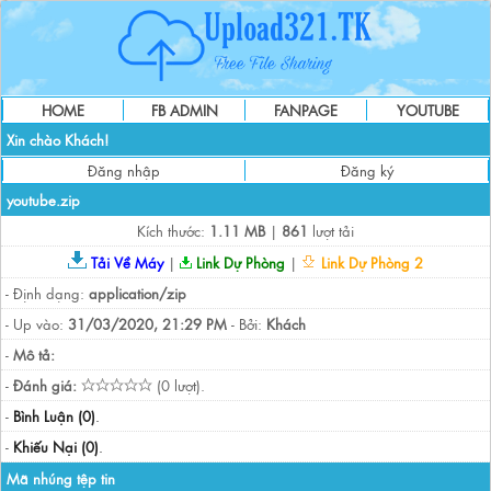
HOME
FB ADMIN
FANPAGE
YOUTUBE
Xin chào Khách!
Đăng nhập
Đăng ký
youtube.zip
Kích thước:
1.11 MB
|
861
lượt tải
Tải Về Máy
|
Link Dự Phòng
|
Link Dự Phòng 2
- Định dạng:
application/zip
- Up vào:
31/03/2020, 21:29 PM
- Bởi:
Khách
-
Mô tả:
-
Đánh giá:
(0 lượt).
-
Bình Luận (0)
.
-
Khiếu Nại (0)
.
Mã nhúng tệp tin