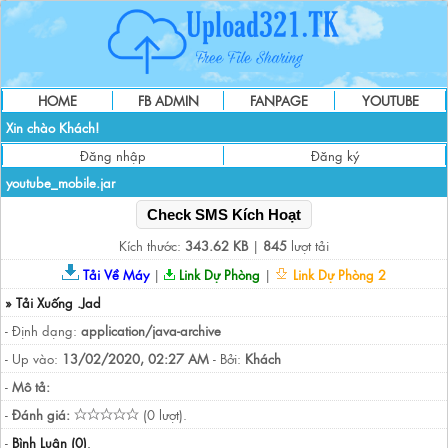
HOME
FB ADMIN
FANPAGE
YOUTUBE
Xin chào Khách!
Đăng nhập
Đăng ký
youtube_mobile.jar
Check SMS Kích Hoạt
Kích thước:
343.62 KB
|
845
lượt tải
Tải Về Máy
|
Link Dự Phòng
|
Link Dự Phòng 2
» Tải Xuống .Jad
- Định dạng:
application/java-archive
- Up vào:
13/02/2020, 02:27 AM
- Bởi:
Khách
-
Mô tả:
-
Đánh giá:
(0 lượt).
-
Bình Luận (0)
.