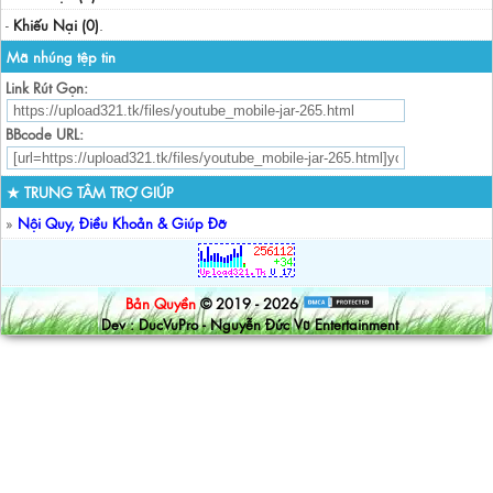
-
Khiếu Nại (0)
.
Mã nhúng tệp tin
Link Rút Gọn:
BBcode URL:
★ TRUNG TÂM TRỢ GIÚP
»
Nội Quy, Điều Khoản & Giúp Đỡ
Bản Quyền
© 2019 - 2026
Dev : DucVuPro - Nguyễn Đức Vũ Entertainment