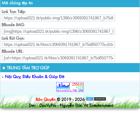
Mã nhúng tệp tin
Link Trực Tiếp:
BBcode IMG:
Link Rút Gọn:
BBcode URL:
★ TRUNG TÂM TRỢ GIÚP
»
Nội Quy, Điều Khoản & Giúp Đỡ
Bản Quyền
© 2019 - 2026
Dev : DucVuPro - Nguyễn Đức Vũ Entertainment