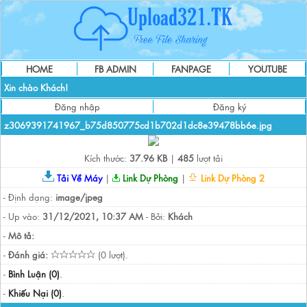
HOME
FB ADMIN
FANPAGE
YOUTUBE
Xin chào Khách!
Đăng nhập
Đăng ký
z3069391741967_b75d850775cd1b702d1dc8e39478bb6e.jpg
Kích thước:
37.96 KB
|
485
lượt tải
Tải Về Máy
|
Link Dự Phòng
|
Link Dự Phòng 2
- Định dạng:
image/jpeg
- Up vào:
31/12/2021, 10:37 AM
- Bởi:
Khách
-
Mô tả:
-
Đánh giá:
(0 lượt).
-
Bình Luận (0)
.
-
Khiếu Nại (0)
.