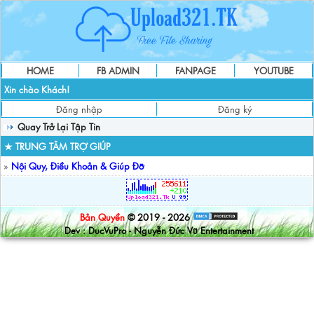
HOME
FB ADMIN
FANPAGE
YOUTUBE
Xin chào Khách!
Đăng nhập
Đăng ký
Quay Trở Lại Tập Tin
★ TRUNG TÂM TRỢ GIÚP
»
Nội Quy, Điều Khoản & Giúp Đỡ
Bản Quyền
© 2019 - 2026
Dev : DucVuPro - Nguyễn Đức Vũ Entertainment