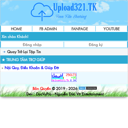
HOME
FB ADMIN
FANPAGE
YOUTUBE
Xin chào Khách!
Đăng nhập
Đăng ký
Quay Trở Lại Tập Tin
★ TRUNG TÂM TRỢ GIÚP
»
Nội Quy, Điều Khoản & Giúp Đỡ
Bản Quyền
© 2019 - 2026
Dev : DucVuPro - Nguyễn Đức Vũ Entertainment