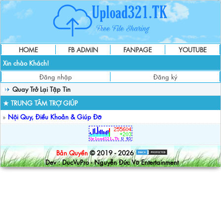
HOME
FB ADMIN
FANPAGE
YOUTUBE
Xin chào Khách!
Đăng nhập
Đăng ký
Quay Trở Lại Tập Tin
★ TRUNG TÂM TRỢ GIÚP
»
Nội Quy, Điều Khoản & Giúp Đỡ
Bản Quyền
© 2019 - 2026
Dev : DucVuPro - Nguyễn Đức Vũ Entertainment