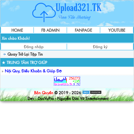
HOME
FB ADMIN
FANPAGE
YOUTUBE
Xin chào Khách!
Đăng nhập
Đăng ký
Quay Trở Lại Tập Tin
★ TRUNG TÂM TRỢ GIÚP
»
Nội Quy, Điều Khoản & Giúp Đỡ
Bản Quyền
© 2019 - 2026
Dev : DucVuPro - Nguyễn Đức Vũ Entertainment