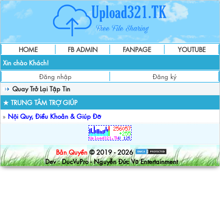
HOME
FB ADMIN
FANPAGE
YOUTUBE
Xin chào Khách!
Đăng nhập
Đăng ký
Quay Trở Lại Tập Tin
★ TRUNG TÂM TRỢ GIÚP
»
Nội Quy, Điều Khoản & Giúp Đỡ
Bản Quyền
© 2019 - 2026
Dev : DucVuPro - Nguyễn Đức Vũ Entertainment