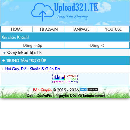
HOME
FB ADMIN
FANPAGE
YOUTUBE
Xin chào Khách!
Đăng nhập
Đăng ký
Quay Trở Lại Tập Tin
★ TRUNG TÂM TRỢ GIÚP
»
Nội Quy, Điều Khoản & Giúp Đỡ
Bản Quyền
© 2019 - 2026
Dev : DucVuPro - Nguyễn Đức Vũ Entertainment