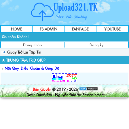
HOME
FB ADMIN
FANPAGE
YOUTUBE
Xin chào Khách!
Đăng nhập
Đăng ký
Quay Trở Lại Tập Tin
★ TRUNG TÂM TRỢ GIÚP
»
Nội Quy, Điều Khoản & Giúp Đỡ
Bản Quyền
© 2019 - 2026
Dev : DucVuPro - Nguyễn Đức Vũ Entertainment