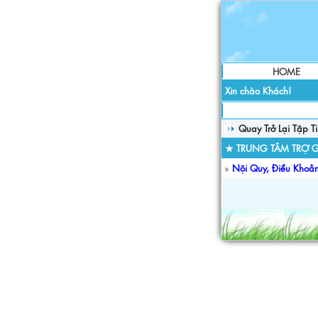
HOME
Xin chào Khách!
Quay Trở Lại Tập T
★ TRUNG TÂM TRỢ G
»
Nội Quy, Điều Khoả