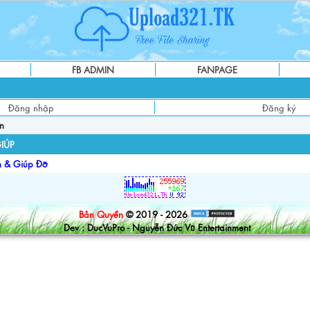
FB ADMIN
FANPAGE
Đăng nhập
Đăng ký
in
IÚP
n & Giúp Đỡ
Bản Quyền
© 2019 - 2026
Dev : DucVuPro - Nguyễn Đức Vũ Entertainment