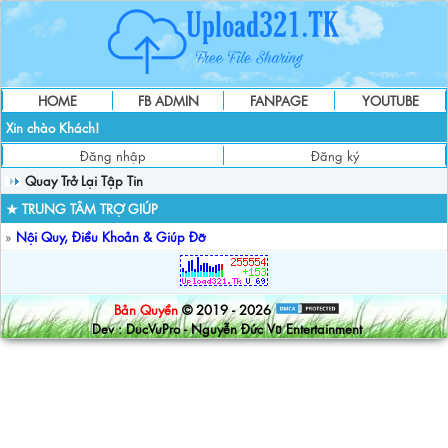
HOME
FB ADMIN
FANPAGE
YOUTUBE
Xin chào Khách!
Đăng nhập
Đăng ký
Quay Trở Lại Tập Tin
★ TRUNG TÂM TRỢ GIÚP
»
Nội Quy, Điều Khoản & Giúp Đỡ
Bản Quyền
© 2019 - 2026
Dev : DucVuPro - Nguyễn Đức Vũ Entertainment