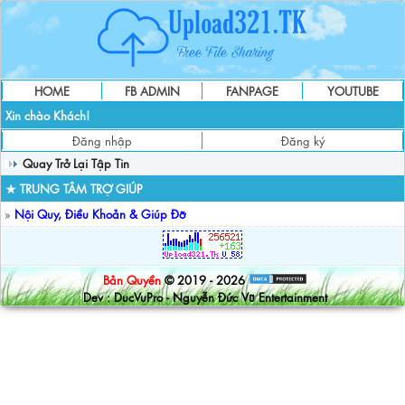
HOME
FB ADMIN
FANPAGE
YOUTUBE
Xin chào Khách!
Đăng nhập
Đăng ký
Quay Trở Lại Tập Tin
★ TRUNG TÂM TRỢ GIÚP
»
Nội Quy, Điều Khoản & Giúp Đỡ
Bản Quyền
© 2019 - 2026
Dev : DucVuPro - Nguyễn Đức Vũ Entertainment