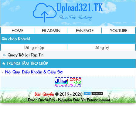
HOME
FB ADMIN
FANPAGE
YOUTUBE
Xin chào Khách!
Đăng nhập
Đăng ký
Quay Trở Lại Tập Tin
★ TRUNG TÂM TRỢ GIÚP
»
Nội Quy, Điều Khoản & Giúp Đỡ
Bản Quyền
© 2019 - 2026
Dev : DucVuPro - Nguyễn Đức Vũ Entertainment