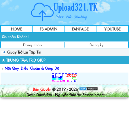
HOME
FB ADMIN
FANPAGE
YOUTUBE
Xin chào Khách!
Đăng nhập
Đăng ký
Quay Trở Lại Tập Tin
★ TRUNG TÂM TRỢ GIÚP
»
Nội Quy, Điều Khoản & Giúp Đỡ
Bản Quyền
© 2019 - 2026
Dev : DucVuPro - Nguyễn Đức Vũ Entertainment