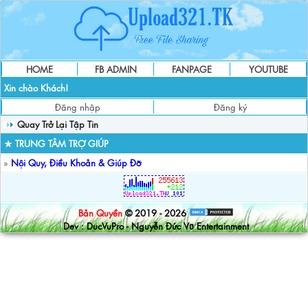
HOME
FB ADMIN
FANPAGE
YOUTUBE
Xin chào Khách!
Đăng nhập
Đăng ký
Quay Trở Lại Tập Tin
★ TRUNG TÂM TRỢ GIÚP
»
Nội Quy, Điều Khoản & Giúp Đỡ
Bản Quyền
© 2019 - 2026
Dev : DucVuPro - Nguyễn Đức Vũ Entertainment