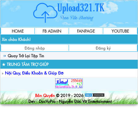
HOME
FB ADMIN
FANPAGE
YOUTUBE
Xin chào Khách!
Đăng nhập
Đăng ký
Quay Trở Lại Tập Tin
★ TRUNG TÂM TRỢ GIÚP
»
Nội Quy, Điều Khoản & Giúp Đỡ
Bản Quyền
© 2019 - 2026
Dev : DucVuPro - Nguyễn Đức Vũ Entertainment