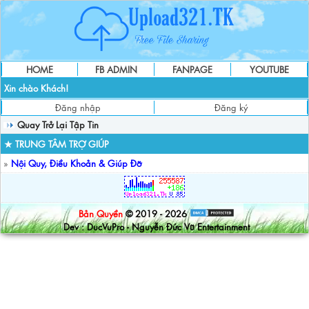
HOME
FB ADMIN
FANPAGE
YOUTUBE
Xin chào Khách!
Đăng nhập
Đăng ký
Quay Trở Lại Tập Tin
★ TRUNG TÂM TRỢ GIÚP
»
Nội Quy, Điều Khoản & Giúp Đỡ
Bản Quyền
© 2019 - 2026
Dev : DucVuPro - Nguyễn Đức Vũ Entertainment