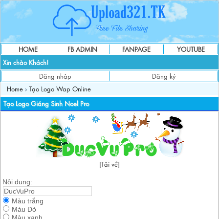
HOME
FB ADMIN
FANPAGE
YOUTUBE
Xin chào Khách!
Đăng nhập
Đăng ký
Home
›
Tạo Logo Wap Online
Tạo Logo Giáng Sinh Noel Pro
[Tải về]
Nội dung:
Màu trắng
Màu Đỏ
Màu xanh