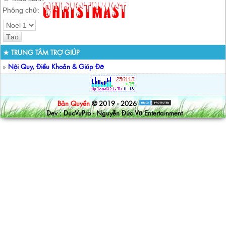
Phông chữ:
★ TRUNG TÂM TRỢ GIÚP
»
Nội Quy, Điều Khoản & Giúp Đỡ
Bản Quyền
© 2019 - 2026
Dev : DucVuPro - Nguyễn Đức Vũ Entertainment