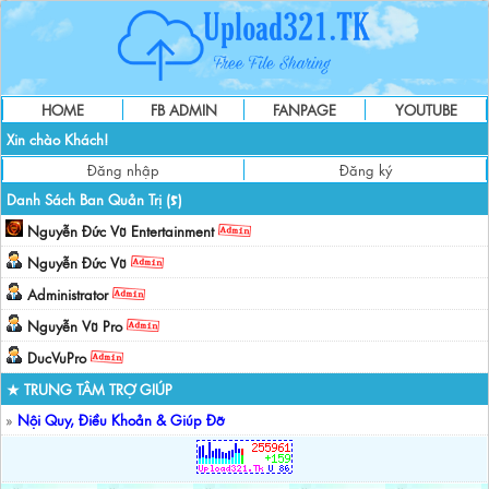
HOME
FB ADMIN
FANPAGE
YOUTUBE
Xin chào Khách!
Đăng nhập
Đăng ký
Danh Sách Ban Quản Trị (
)
5
Nguyễn Đức Vũ Entertainment
Nguyễn Đức Vũ
Administrator
Nguyễn Vũ Pro
DucVuPro
★ TRUNG TÂM TRỢ GIÚP
»
Nội Quy, Điều Khoản & Giúp Đỡ