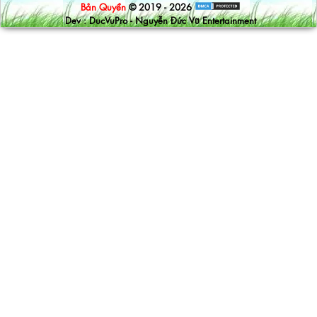
Bản Quyền
© 2019 - 2026
Dev : DucVuPro - Nguyễn Đức Vũ Entertainment