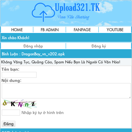
HOME
FB ADMIN
FANPAGE
YOUTUBE
Xin chào Khách!
Đăng nhập
Đăng ký
Bình Luận :
DragonBoy_vn_v202.apk
Không Văng Tục, Quảng Cáo, Spam Nếu Bạn Là Người Có Văn Hóa!
Tên bạn:
Nội dung:
Nhập ký tự ở hình trên