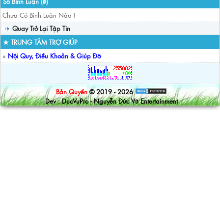
Số Bình Luận (
)
0
Chưa Có Bình Luận Nào !
Quay Trở Lại Tập Tin
★ TRUNG TÂM TRỢ GIÚP
»
Nội Quy, Điều Khoản & Giúp Đỡ
Bản Quyền
© 2019 - 2026
Dev : DucVuPro - Nguyễn Đức Vũ Entertainment