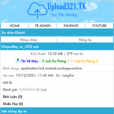
HOME
FB ADMIN
FANPAGE
YOUTUBE
Xin chào Khách!
Đăng nhập
Đăng ký
DragonBoy_vn_v202.apk
Kích thước:
10.35 MB
|
579
lượt tải
Tải Về Máy
|
Link Dự Phòng
|
Link Dự Phòng 2
- Định dạng:
application/vnd.android.package-archive
- Up vào:
19/12/2021, 11:42 AM
- Bởi:
LongPro
-
Mô tả:
-
Đánh giá:
(0 lượt).
-
Bình Luận (0)
.
-
Khiếu Nại (0)
.
Mã nhúng tệp tin