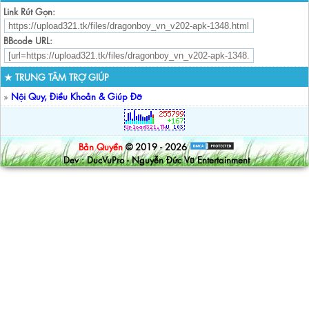
Link Rút Gọn:
BBcode URL:
★ TRUNG TÂM TRỢ GIÚP
»
Nội Quy, Điều Khoản & Giúp Đỡ
Bản Quyền
© 2019 - 2026
Dev : DucVuPro - Nguyễn Đức Vũ Entertainment