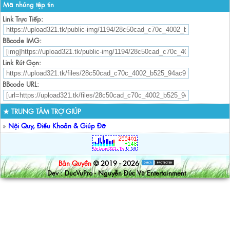
Mã nhúng tệp tin
Link Trực Tiếp:
BBcode IMG:
Link Rút Gọn:
BBcode URL:
★ TRUNG TÂM TRỢ GIÚP
»
Nội Quy, Điều Khoản & Giúp Đỡ
Bản Quyền
© 2019 - 2026
Dev : DucVuPro - Nguyễn Đức Vũ Entertainment