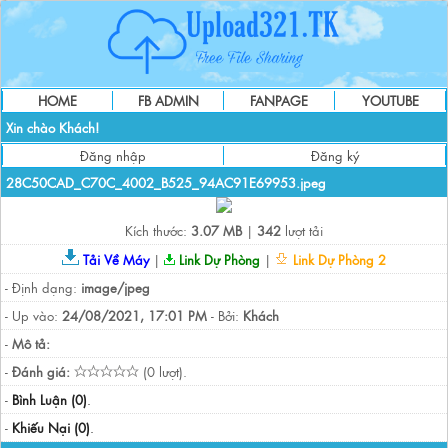
HOME
FB ADMIN
FANPAGE
YOUTUBE
Xin chào Khách!
Đăng nhập
Đăng ký
28C50CAD_C70C_4002_B525_94AC91E69953.jpeg
Kích thước:
3.07 MB
|
342
lượt tải
Tải Về Máy
|
Link Dự Phòng
|
Link Dự Phòng 2
- Định dạng:
image/jpeg
- Up vào:
24/08/2021, 17:01 PM
- Bởi:
Khách
-
Mô tả:
-
Đánh giá:
(0 lượt).
-
Bình Luận (0)
.
-
Khiếu Nại (0)
.