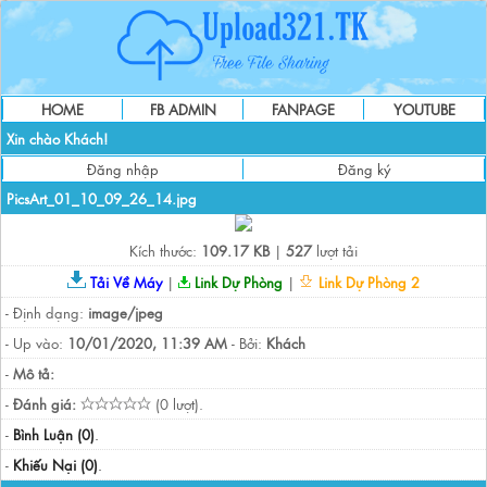
HOME
FB ADMIN
FANPAGE
YOUTUBE
Xin chào Khách!
Đăng nhập
Đăng ký
PicsArt_01_10_09_26_14.jpg
Kích thước:
109.17 KB
|
527
lượt tải
Tải Về Máy
|
Link Dự Phòng
|
Link Dự Phòng 2
- Định dạng:
image/jpeg
- Up vào:
10/01/2020, 11:39 AM
- Bởi:
Khách
-
Mô tả:
-
Đánh giá:
(0 lượt).
-
Bình Luận (0)
.
-
Khiếu Nại (0)
.