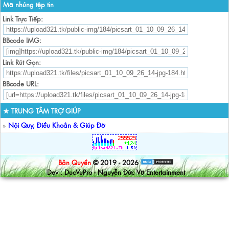
Mã nhúng tệp tin
Link Trực Tiếp:
BBcode IMG:
Link Rút Gọn:
BBcode URL:
★ TRUNG TÂM TRỢ GIÚP
»
Nội Quy, Điều Khoản & Giúp Đỡ
Bản Quyền
© 2019 - 2026
Dev : DucVuPro - Nguyễn Đức Vũ Entertainment