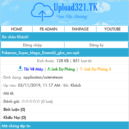
HOME
FB ADMIN
FANPAGE
YOUTUBE
Xin chào Khách!
Đăng nhập
Đăng ký
Pokemon_Super_Mega_Emerald_gba_sav.apk
Kích thước:
128 KB
|
851
lượt tải
Tải Về Máy
|
Link Dự Phòng
|
Link Dự Phòng 2
- Định dạng:
application/octet-stream
- Up vào:
03/11/2019, 11:17 AM
- Bởi:
Khách
-
Mô tả:
-
Đánh giá:
(0 lượt).
-
Bình Luận (0)
.
-
Khiếu Nại (0)
.
Mã nhúng tệp tin