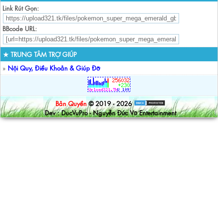
Link Rút Gọn:
BBcode URL:
★ TRUNG TÂM TRỢ GIÚP
»
Nội Quy, Điều Khoản & Giúp Đỡ
Bản Quyền
© 2019 - 2026
Dev : DucVuPro - Nguyễn Đức Vũ Entertainment